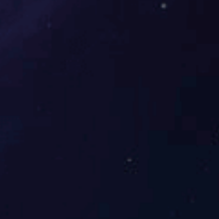
CONTACT INFORMATION
联系方式
福建省龙岩市新罗区东肖镇龙腾南路14号珠江大厦7层701室
0597-2336139
382955834@qq.com
WEBSITE QR CODE
网站二维码
扫一扫进入网站
微信公众号
扫一扫关注微信公众号
ONLINE MESSAGE