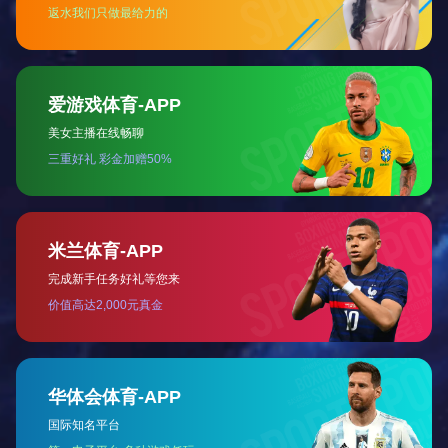
/
企业资质
企业营业执照
安全生产许可证
建筑业企业资质证书
建筑业企业资质证书
安全生产许可证
安全生产许可证-1
安全生产许可证-2
承装电力设施许可证
地质灾害防治单位资质证书
企业信用登记证书