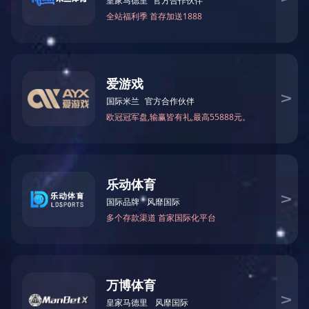
联系方式
客户留言
星空在线官网-星空(中国)
公司简介
荣誉资质
企业资质
企业专利
企业荣誉
企业业绩
市政工程业绩
公路工程业绩
电力工程业绩
水利工程业
绩
房建工程业绩
业绩展示
星空在线官网
星空在线官网
业内动态
联系我们
联系方式
客户留言

星空在线官网-星空(中国)