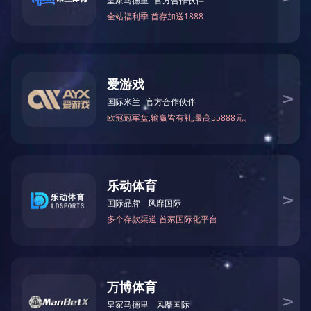
联系方式
客户留言
星空在线官网-星空(中国)
公司简介
荣誉资质
企业资质
企业专利
企业荣誉
企业业绩
市政工程业绩
公路工程业绩
电力工程业绩
水利工程业
绩
房建工程业绩
业绩展示
星空在线官网
星空在线官网
业内动态
联系我们
联系方式
客户留言

星空在线官网-星空(中国)