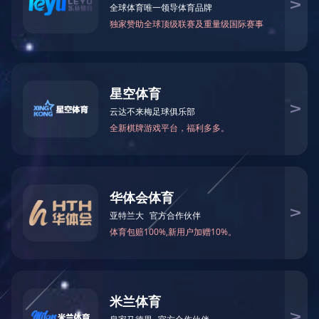
企业业绩
市政工程业绩
公路工程业绩
电力工程业绩
水利工程业绩
房建工程业绩
业绩展示
星空在线官网

星空在线官网
星空在线官网
业内动态
联系我们

联系我们