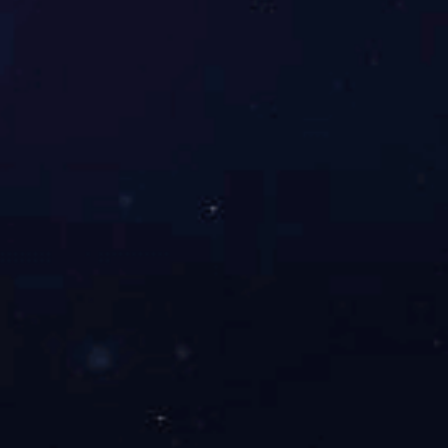
ONLINE MESSAGE
联系方式
留言应用名称：
客户留言
描述：
*
留言内容：
姓名：
性别：
男
女
手机：
电话：
传真：
邮箱：