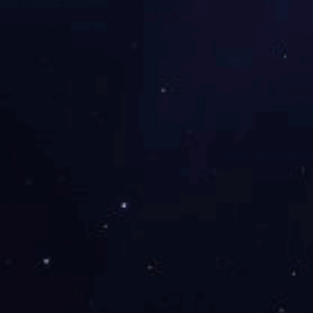
联系方式
留言应用名称：
客户留言
描述：
*
留言内容：
姓名：
性别：
男
女
手机：
电话：
传真：
邮箱：
地址：