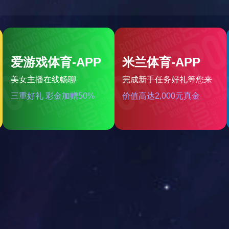
房建工程业绩