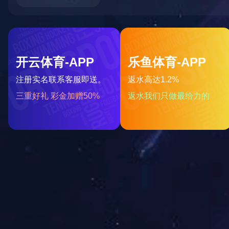
联系方式
客户留言
星空在线官网-星空(中国)
公司简介
荣誉资质
企业资质
企业专利
企业荣誉
企业业绩
市政工程业绩
公路工程业绩
电力工程业绩
水利工程业绩
业绩展示
星空在线官网
星空在线官网
业内动态
联系我们
联系方式
客户留言

星空在线官网-星空(中国)
公司简介