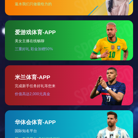
/
SEO详情
/
市政工程业绩
市政工程业绩
分类：
企业业绩
发布时间：
2022-04-26 11:51:52
访问量：
0
概要:
概要:
详情
专
合同造价
序
工程
签订
业
工程名称
建设单位
号
地址
日期
规
(万元)
模